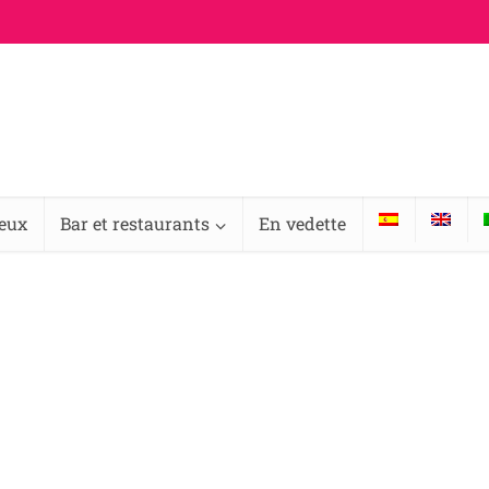
ieux
Bar et restaurants
En vedette