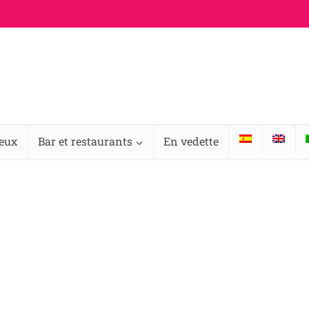
ieux
Bar et restaurants
En vedette