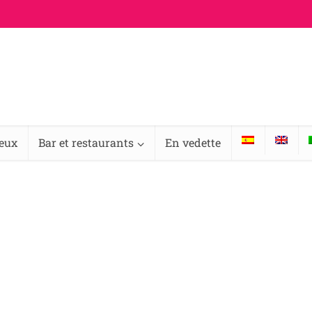
ieux
Bar et restaurants
En vedette