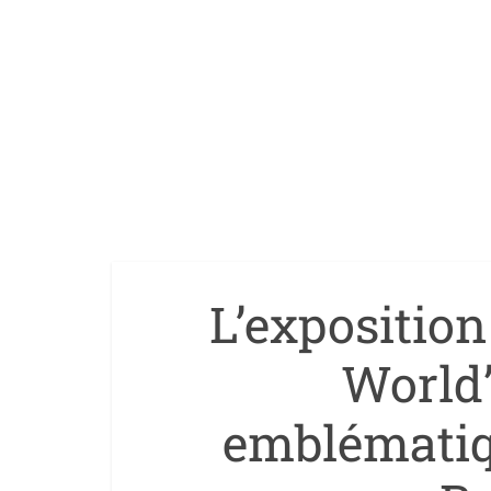
L’expositio
World”
emblématiq