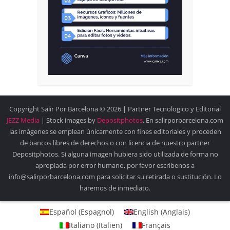
Copyright Salir Por Barcelona © 2026.| Partner Tecnologico y Editorial
JEZZ Media
| Stock images by
Depositphotos
. En salirporbarcelona.com
las imágenes se emplean únicamente con fines editoriales y proceden
de bancos libres de derechos o con licencia de nuestro partner
Depositphotos. Si alguna imagen hubiera sido utilizada de forma no
apropiada por error humano, por favor escríbenos a
info@salirporbarcelona.com para solicitar su retirada o sustitución. Lo
haremos de inmediato.
Español
(
Espagnol
)
English
(
Anglais
)
Italiano
(
Italien
)
Français