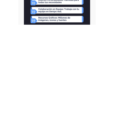
Copyright Salir Por Barcelona © 2026.| Partner Tecnologico y Editorial
JEZZ Media
| Stock images by
Depositphotos
. En salirporbarcelona.com
las imágenes se emplean únicamente con fines editoriales y proceden
de bancos libres de derechos o con licencia de nuestro partner
Depositphotos. Si alguna imagen hubiera sido utilizada de forma no
apropiada por error humano, por favor escríbenos a
info@salirporbarcelona.com para solicitar su retirada o sustitución. Lo
haremos de inmediato.