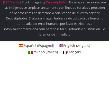
JEZZ Media
| Stock images by
Depositphotos
. En salirporbarcelona.com
las imágenes se emplean únicamente con fines editoriales y proceden
de bancos libres de derechos o con licencia de nuestro partner
Depositphotos. Si alguna imagen hubiera sido utilizada de forma no
apropiada por error humano, por favor escríbenos a
info@salirporbarcelona.com para solicitar su retirada o sustitución. Lo
haremos de inmediato.
Español
(
Espagnol
)
English
(
Anglais
)
Italiano
(
Italien
)
Français