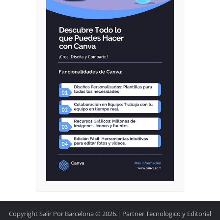
Copyright Salir Por Barcelona © 2026.| Partner Tecnologico y Editorial