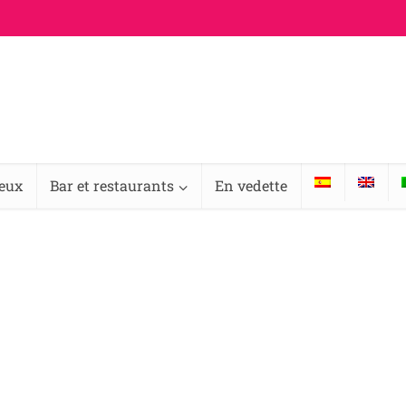
ieux
Bar et restaurants
En vedette