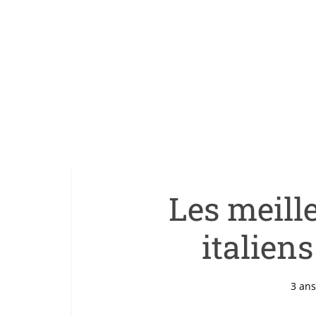
Les meill
italien
3 ans