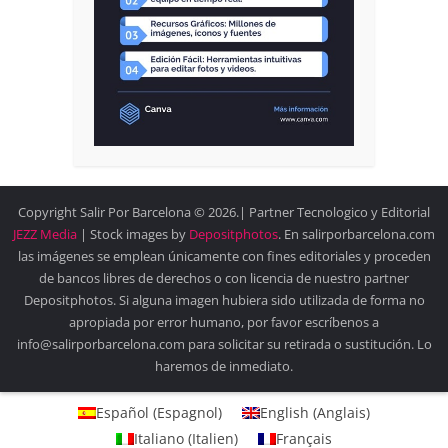
Copyright Salir Por Barcelona © 2026.| Partner Tecnologico y Editorial
JEZZ Media
| Stock images by
Depositphotos
. En salirporbarcelona.com
las imágenes se emplean únicamente con fines editoriales y proceden
de bancos libres de derechos o con licencia de nuestro partner
Depositphotos. Si alguna imagen hubiera sido utilizada de forma no
apropiada por error humano, por favor escríbenos a
info@salirporbarcelona.com para solicitar su retirada o sustitución. Lo
haremos de inmediato.
Español
(
Espagnol
)
English
(
Anglais
)
Italiano
(
Italien
)
Français