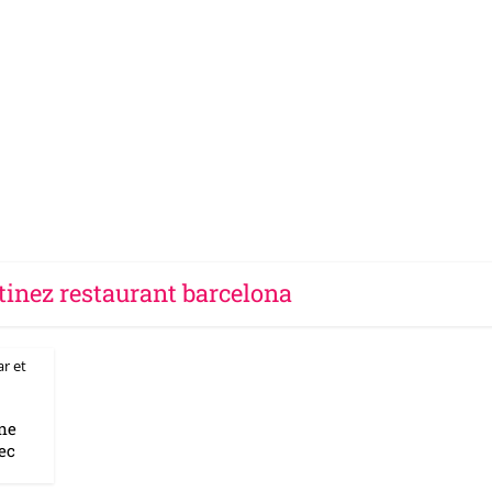
tinez restaurant barcelona
ar et
une
ec