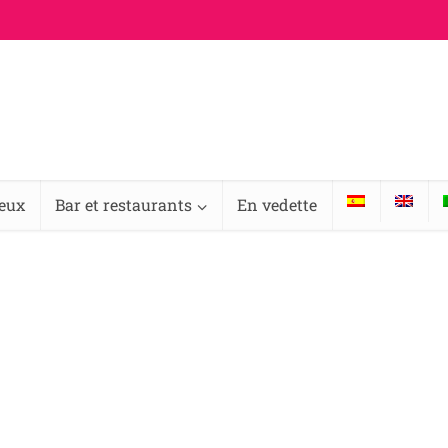
ieux
Bar et restaurants
En vedette