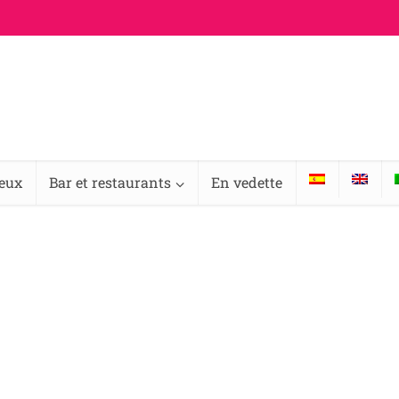
ieux
Bar et restaurants
En vedette