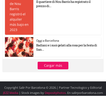
Il quartiere di Nou Barris ha registrato il
prezzo di...
Oggi a Barcellona
Badiani e i suoi gelati alla rosa per la festa di
San...
Cargar más
Copyright Salir Por Barcelona © 2026.| Partner Tecnologico y Editorial
JEZZ Media
| Stock images by
Depositphotos
. En salirporbarcelona.com
las imágenes se emplean únicamente con fines editoriales y proceden
de bancos libres de derechos o con licencia de nuestro partner