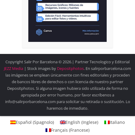
Copyright Salir Por Barcelona © 2026.| Partner Tecnologico y Editorial
JEZZ Media
| Stock images by
Depositphotos
. En salirporbarcelona.com
las imágenes se emplean únicamente con fines editoriales y proceden
de bancos libres de derechos o con licencia de nuestro partner
Depositphotos. Si alguna imagen hubiera sido utilizada de forma no
apropiada por error humano, por favor escríbenos a
info@salirporbarcelona.com para solicitar su retirada o sustitución. Lo
haremos de inmediato.
Español
(
Spagnolo
)
English
(
Inglese
)
Italiano
Français
(
Francese
)