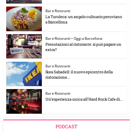
Bar e Ristoranti
La Turuleca: un angolo culinario peruviano
a Barcellona
Bar e Ristoranti
•
Oggi a Barcellona
Prenotazioni al ristorante: si può pagare un
extra?
Bar e Ristoranti
Ikea Sabadell: il nuovo epicentro della
ristorazione...
Bar e Ristoranti
Un’esperienza unica all’Hard Rock Cafe di...
PODCAST