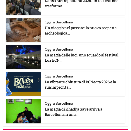
Dansa Metropolitana 2026: un festival che
trasforma...
Oggi a Barcellona
Un viaggio nel passato: la nuova scoperta
archeologica...
Oggi a Barcellona
La magia delle luci: uno sguardo al festival
Luz BCN...
Oggi a Barcellona
La vibrante chiusura di BCNegra 2026 e la
sua impronta...
Oggi a Barcellona
La magia di Khadija Saye arriva a
Barcellona in una...