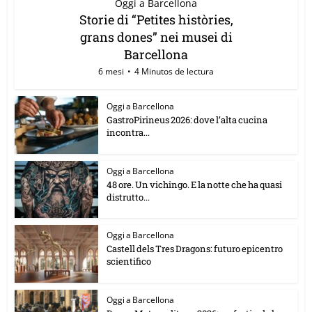
Oggi a Barcellona
Storie di “Petites històries,
grans dones” nei musei di
Barcellona
6 mesi
4 Minutos de lectura
Oggi a Barcellona
GastroPirineus 2026: dove l’alta cucina
incontra...
Oggi a Barcellona
48 ore. Un vichingo. E la notte che ha quasi
distrutto...
Oggi a Barcellona
Castell dels Tres Dragons: futuro epicentro
scientifico
Oggi a Barcellona