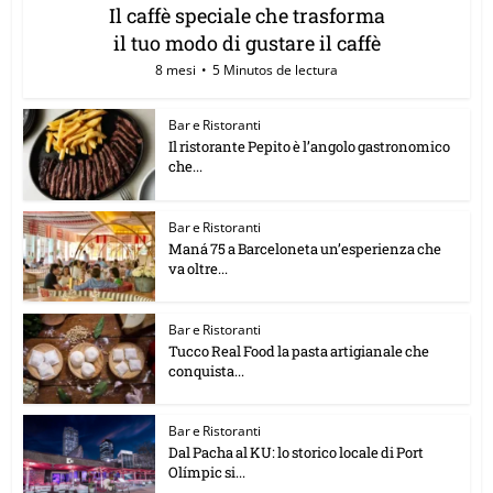
Il caffè speciale che trasforma
il tuo modo di gustare il caffè
8 mesi
5 Minutos de lectura
Bar e Ristoranti
Il ristorante Pepito è l’angolo gastronomico
che...
Bar e Ristoranti
Maná 75 a Barceloneta un’esperienza che
va oltre...
Bar e Ristoranti
Tucco Real Food la pasta artigianale che
conquista...
Bar e Ristoranti
Dal Pacha al KU: lo storico locale di Port
Olímpic si...