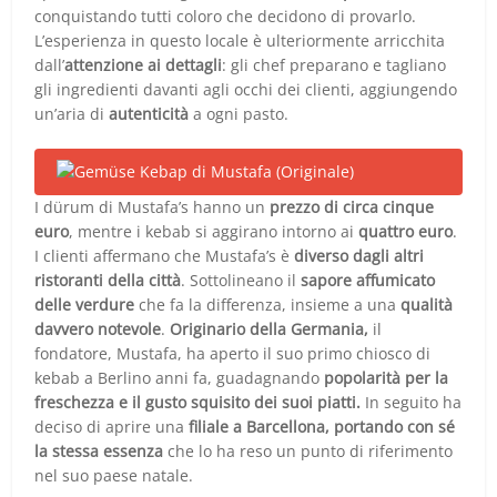
conquistando tutti coloro che decidono di provarlo.
L’esperienza in questo locale è ulteriormente arricchita
dall’
attenzione ai dettagli
: gli chef preparano e tagliano
gli ingredienti davanti agli occhi dei clienti, aggiungendo
un’aria di
autenticità
a ogni pasto.
I dürum di Mustafa’s hanno un
prezzo di circa cinque
euro
, mentre i kebab si aggirano intorno ai
quattro euro
.
I clienti affermano che Mustafa’s è
diverso dagli altri
ristoranti della città
. Sottolineano il
sapore affumicato
delle verdure
che fa la differenza, insieme a una
qualità
davvero notevole
.
Originario della Germania,
il
fondatore, Mustafa, ha aperto il suo primo chiosco di
kebab a Berlino anni fa, guadagnando
popolarità per la
freschezza e il gusto squisito dei suoi piatti.
In seguito ha
deciso di aprire una
filiale a Barcellona, portando con sé
la stessa essenza
che lo ha reso un punto di riferimento
nel suo paese natale.