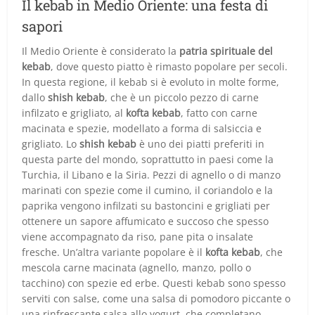
Il kebab in Medio Oriente: una festa di
sapori
Il Medio Oriente è considerato la
patria spirituale del
kebab
, dove questo piatto è rimasto popolare per secoli.
In questa regione, il kebab si è evoluto in molte forme,
dallo
shish kebab
, che è un piccolo pezzo di carne
infilzato e grigliato, al
kofta kebab
, fatto con carne
macinata e spezie, modellato a forma di salsiccia e
grigliato. Lo
shish kebab
è uno dei piatti preferiti in
questa parte del mondo, soprattutto in paesi come la
Turchia, il Libano e la Siria. Pezzi di agnello o di manzo
marinati con spezie come il cumino, il coriandolo e la
paprika vengono infilzati su bastoncini e grigliati per
ottenere un sapore affumicato e succoso che spesso
viene accompagnato da riso, pane pita o insalate
fresche. Un’altra variante popolare è il
kofta kebab
, che
mescola carne macinata (agnello, manzo, pollo o
tacchino) con spezie ed erbe. Questi kebab sono spesso
serviti con salse, come una salsa di pomodoro piccante o
una rinfrescante salsa allo yogurt, che completano