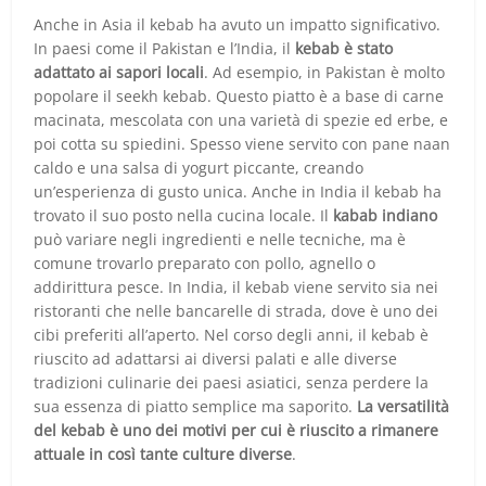
Anche in Asia il kebab ha avuto un impatto significativo.
In paesi come il Pakistan e l’India, il
kebab è stato
adattato ai sapori locali
. Ad esempio, in Pakistan è molto
popolare il seekh kebab. Questo piatto è a base di carne
macinata, mescolata con una varietà di spezie ed erbe, e
poi cotta su spiedini. Spesso viene servito con pane naan
caldo e una salsa di yogurt piccante, creando
un’esperienza di gusto unica. Anche in India il kebab ha
trovato il suo posto nella cucina locale. Il
kabab indiano
può variare negli ingredienti e nelle tecniche, ma è
comune trovarlo preparato con pollo, agnello o
addirittura pesce. In India, il kebab viene servito sia nei
ristoranti che nelle bancarelle di strada, dove è uno dei
cibi preferiti all’aperto. Nel corso degli anni, il kebab è
riuscito ad adattarsi ai diversi palati e alle diverse
tradizioni culinarie dei paesi asiatici, senza perdere la
sua essenza di piatto semplice ma saporito.
La versatilità
del kebab è uno dei motivi per cui è riuscito a rimanere
attuale in così tante culture diverse
.