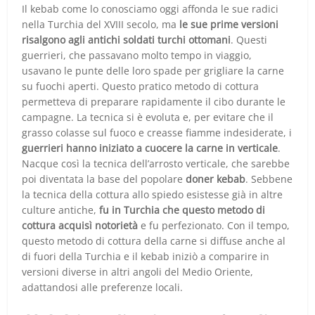
Il kebab come lo conosciamo oggi affonda le sue radici
nella Turchia del XVIII secolo, ma
le sue prime versioni
risalgono agli antichi soldati turchi ottomani
. Questi
guerrieri, che passavano molto tempo in viaggio,
usavano le punte delle loro spade per grigliare la carne
su fuochi aperti. Questo pratico metodo di cottura
permetteva di preparare rapidamente il cibo durante le
campagne. La tecnica si è evoluta e, per evitare che il
grasso colasse sul fuoco e creasse fiamme indesiderate, i
guerrieri hanno iniziato a cuocere la carne in verticale
.
Nacque così la tecnica dell’arrosto verticale, che sarebbe
poi diventata la base del popolare
doner kebab
. Sebbene
la tecnica della cottura allo spiedo esistesse già in altre
culture antiche,
fu in Turchia che questo metodo di
cottura acquisì notorietà
e fu perfezionato. Con il tempo,
questo metodo di cottura della carne si diffuse anche al
di fuori della Turchia e il kebab iniziò a comparire in
versioni diverse in altri angoli del Medio Oriente,
adattandosi alle preferenze locali.