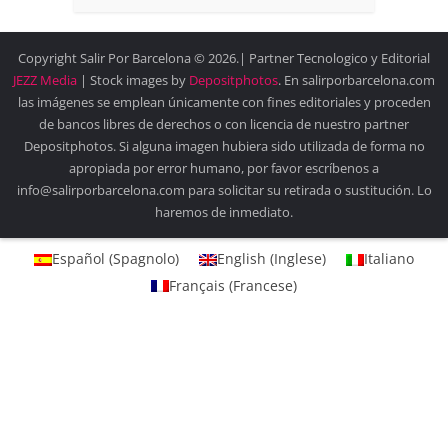
Copyright Salir Por Barcelona © 2026.| Partner Tecnologico y Editorial
JEZZ Media
| Stock images by
Depositphotos
. En salirporbarcelona.com
las imágenes se emplean únicamente con fines editoriales y proceden
de bancos libres de derechos o con licencia de nuestro partner
Depositphotos. Si alguna imagen hubiera sido utilizada de forma no
apropiada por error humano, por favor escríbenos a
info@salirporbarcelona.com para solicitar su retirada o sustitución. Lo
haremos de inmediato.
Español
(
Spagnolo
)
English
(
Inglese
)
Italiano
Français
(
Francese
)