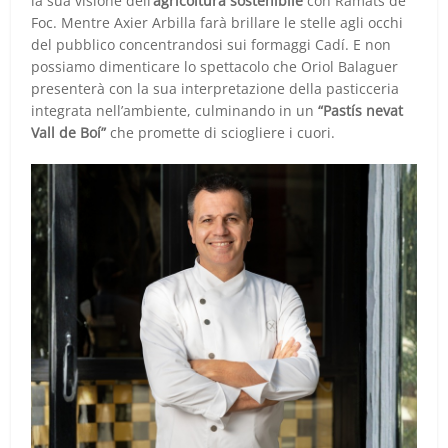
la sua visione dell’
agricoltura sostenibile
con Ramats de
Foc. Mentre Axier Arbilla farà brillare le stelle agli occhi
del pubblico concentrandosi sui formaggi Cadí. E non
possiamo dimenticare lo spettacolo che Oriol Balaguer
presenterà con la sua interpretazione della pasticceria
integrata nell’ambiente, culminando in un
“Pastís nevat
Vall de Boí”
che promette di sciogliere i cuori.