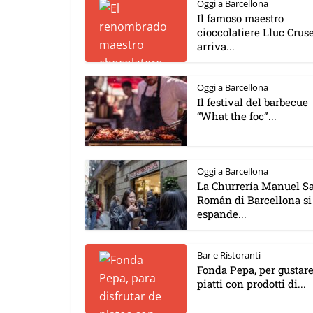
Oggi a Barcellona
Il famoso maestro
cioccolatiere Lluc Cruse
arriva...
Oggi a Barcellona
Il festival del barbecue
“What the foc”...
Oggi a Barcellona
La Churrería Manuel S
Román di Barcellona si
espande...
Bar e Ristoranti
Fonda Pepa, per gustar
piatti con prodotti di...