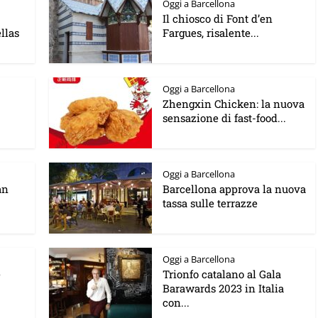
Oggi a Barcellona
Il chiosco di Font d’en
llas
Fargues, risalente...
Oggi a Barcellona
Zhengxin Chicken: la nuova
sensazione di fast-food...
Oggi a Barcellona
an
Barcellona approva la nuova
tassa sulle terrazze
Oggi a Barcellona
e
Trionfo catalano al Gala
Barawards 2023 in Italia
con...