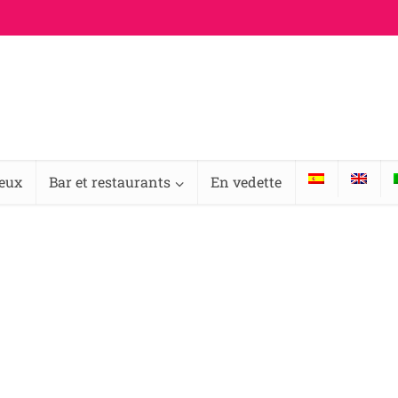
ieux
Bar et restaurants
En vedette