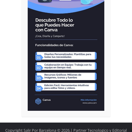
Copyright Salir Por Barcelona © 2026.| Partner Tecnologico y Editorial