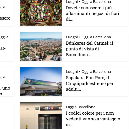
Luoghi
Oggi a Barcellona
•
i a
Dovete conoscere i più
affascinanti negozi di fiori
esoro
di...
.
ggi a
Luoghi
Oggi a Barcellona
•
Búnkeres del Carmel: il
cat-
punto di vista di
Barcellona...
Luoghi
Oggi a Barcellona
•
i a
Sapakara Fun Parc, il
Chiquipark estremo per
s, uno
adulti...
o
Oggi a Barcellona
I codici colore per i non
e
vedenti vanno a vantaggio
di...