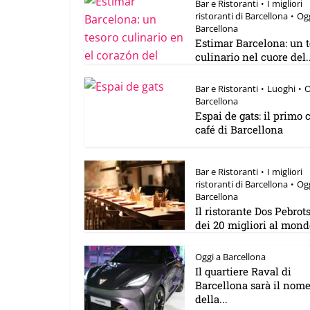
Bar e Ristoranti
I migliori
•
ristoranti di Barcellona
Ogg
•
Barcellona
Estimar Barcelona: un t
culinario nel cuore del..
Bar e Ristoranti
Luoghi
O
•
•
Barcellona
Espai de gats: il primo 
café di Barcellona
Bar e Ristoranti
I migliori
•
ristoranti di Barcellona
Ogg
•
Barcellona
Il ristorante Dos Pebrot
dei 20 migliori al mond
Oggi a Barcellona
Il quartiere Raval di
Barcellona sarà il nom
della...