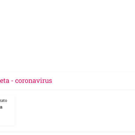
eta - coronavirus
zato
sa