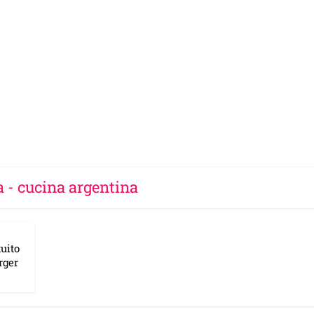
a - cucina argentina
tuito
rger