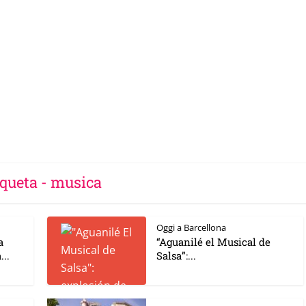
iqueta - musica
Oggi a Barcellona
a
“Aguanilé el Musical de
..
Salsa”:...