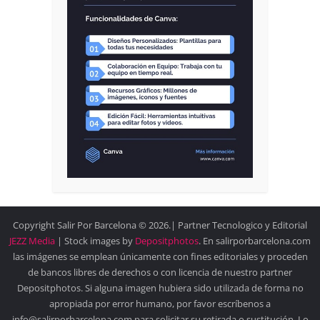
Copyright Salir Por Barcelona © 2026.| Partner Tecnologico y Editorial
JEZZ Media
| Stock images by
Depositphotos
. En salirporbarcelona.com
las imágenes se emplean únicamente con fines editoriales y proceden
de bancos libres de derechos o con licencia de nuestro partner
Depositphotos. Si alguna imagen hubiera sido utilizada de forma no
apropiada por error humano, por favor escríbenos a
info@salirporbarcelona.com para solicitar su retirada o sustitución. Lo