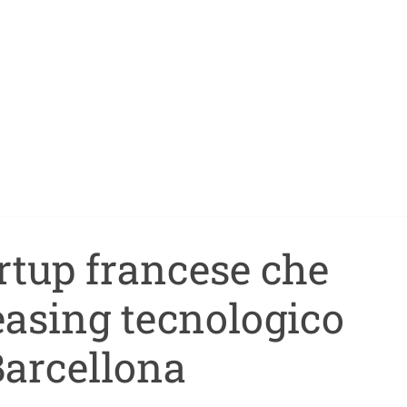
artup francese che
easing tecnologico
Barcellona