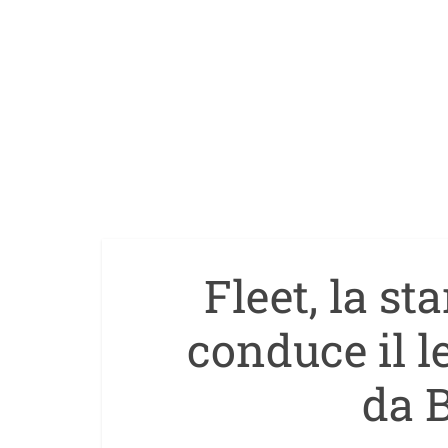
Fleet, la st
conduce il l
da 