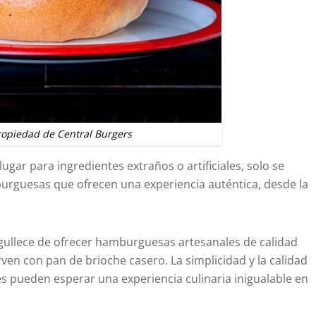
opiedad de Central Burgers
 lugar para ingredientes extraños o artificiales, solo se
urguesas que ofrecen una experiencia auténtica, desde la
gullece de ofrecer hamburguesas artesanales de calidad
ven con pan de brioche casero. La simplicidad y la calidad
les pueden esperar una experiencia culinaria inigualable en