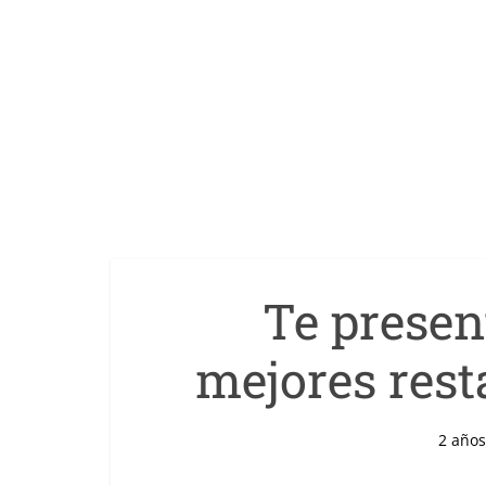
Te prese
mejores res
2 años