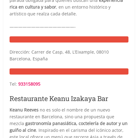
parada obligada para quienes buscan una
experiencia
rica en cultura y sabor
, en un entorno histórico y
artístico que realza cada detalle.
———————————————-
Dirección: Carrer de Casp, 48, L’Eixample, 08010
Barcelona, España
Tel:
933158095
Restaurante Keanu Izakaya Bar
Keanu Reeves
no es solo el nombre de un nuevo
restaurante en Barcelona, sino una propuesta que
mezcla
gastronomía panasiática, coctelería de autor y un
guiño al cine
. Inspirado en el carisma del icónico actor,
este local ofrece un menú que recorre Asia a través de