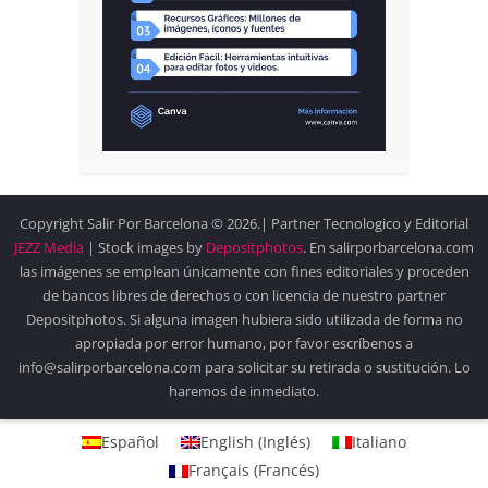
Copyright Salir Por Barcelona © 2026.| Partner Tecnologico y Editorial
JEZZ Media
| Stock images by
Depositphotos
. En salirporbarcelona.com
las imágenes se emplean únicamente con fines editoriales y proceden
de bancos libres de derechos o con licencia de nuestro partner
Depositphotos. Si alguna imagen hubiera sido utilizada de forma no
apropiada por error humano, por favor escríbenos a
info@salirporbarcelona.com para solicitar su retirada o sustitución. Lo
haremos de inmediato.
Español
English
(
Inglés
)
Italiano
Français
(
Francés
)