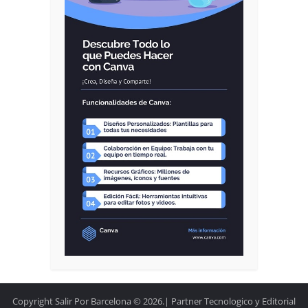
Copyright Salir Por Barcelona © 2026.| Partner Tecnologico y Editorial