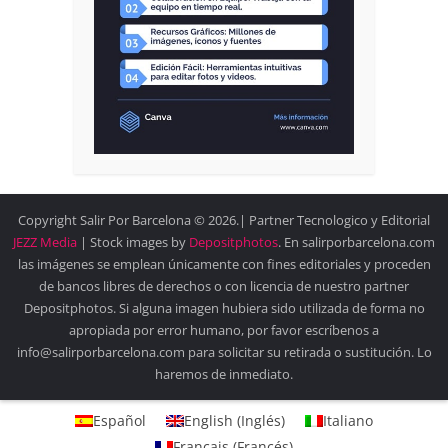
Copyright Salir Por Barcelona © 2026.| Partner Tecnologico y Editorial
JEZZ Media
| Stock images by
Depositphotos
. En salirporbarcelona.com
las imágenes se emplean únicamente con fines editoriales y proceden
de bancos libres de derechos o con licencia de nuestro partner
Depositphotos. Si alguna imagen hubiera sido utilizada de forma no
apropiada por error humano, por favor escríbenos a
info@salirporbarcelona.com para solicitar su retirada o sustitución. Lo
haremos de inmediato.
Español
English
(
Inglés
)
Italiano
Français
(
Francés
)