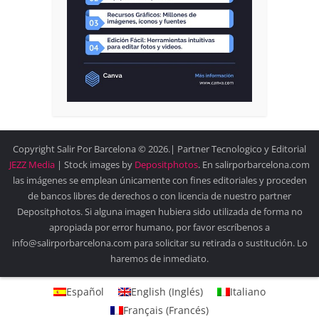
Copyright Salir Por Barcelona © 2026.| Partner Tecnologico y Editorial
JEZZ Media
| Stock images by
Depositphotos
. En salirporbarcelona.com
las imágenes se emplean únicamente con fines editoriales y proceden
de bancos libres de derechos o con licencia de nuestro partner
Depositphotos. Si alguna imagen hubiera sido utilizada de forma no
apropiada por error humano, por favor escríbenos a
info@salirporbarcelona.com para solicitar su retirada o sustitución. Lo
haremos de inmediato.
Español
English
(
Inglés
)
Italiano
Français
(
Francés
)