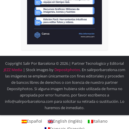
Copyright Salir Por Barcelona © 2026.| Partner Tecnologico y Editorial
JEZZ Media
| Stock images by
Depositphotos
. En salirporbarcelona.com
las imágenes se emplean únicamente con fines editoriales y proceden
de bancos libres de derechos o con licencia de nuestro partner
Depositphotos. Si alguna imagen hubiera sido utilizada de forma no
apropiada por error humano, por favor escríbenos a
info@salirporbarcelona.com para solicitar su retirada o sustitución. Lo
haremos de inmediato.
Español
English
(
Inglés
)
Italiano
Français
(
Francés
)