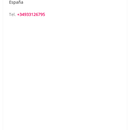
España
Tel.
+34933126795