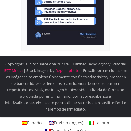
Copyright Salir Por Barcelona © 2026.| Partner Tecnologico y Editorial
JEZZ Media
| Stock images by
Depositphotos
. En salirporbarcelona.com
las imágenes se emplean únicamente con fines editoriales y proceden
de bancos libres de derechos o con licencia de nuestro partner
Depositphotos. Si alguna imagen hubiera sido utilizada de forma no
apropiada por error humano, por favor escríbenos a
info@salirporbarcelona.com para solicitar su retirada o sustitución. Lo
haremos de inmediato.
Español
English
(
Inglés
)
Italiano
Français
(
Francés
)