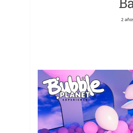
Ba
2 año