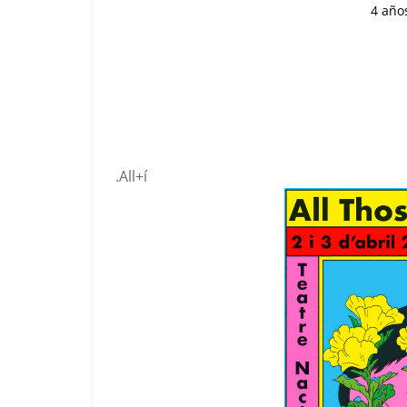
4 año
.All+í