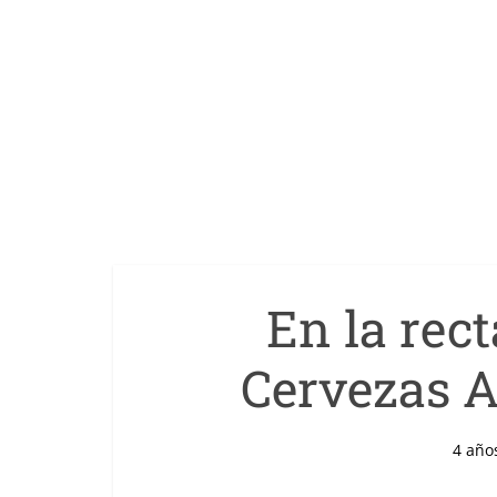
En la rect
Cervezas 
4 año