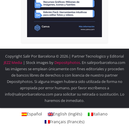
Copyright Salir Por Barcelona © 2026.| Partner Tecnologico y Editorial
JEZZ Media
| Stock images by
Depositphotos
. En salirporbarcelona.com
las imágenes se emplean únicamente con fines editoriales y proceden
de bancos libres de derechos o con licencia de nuestro partner
Depositphotos. Si alguna imagen hubiera sido utilizada de forma no
apropiada por error humano, por favor escríbenos a
info@salirporbarcelona.com para solicitar su retirada o sustitución. Lo
haremos de inmediato.
Español
English
(
Inglés
)
Italiano
Français
(
Francés
)