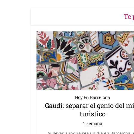
Te 
Hoy En Barcelona
Gaudi: separar el genio del m
turistico
1 semana
Si llevas aunque sea un día en Barcelona, 