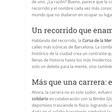
de uno. ¿La razón? Bueno, parece que la c
recorrido y el nombre cada vez más conoci
mundo que no dudaron en ocupar su lugar e
Un recorrido que ena
Hablando del recorrido, la
Cursa de la Me
calles más icónicas de Barcelona. La com
histórico de la ciudad crea un contraste q
llenas de historia hasta los más modernos 
solo un deleite para la mente, sino tambi
Más que una carrera: el
Ahora, la carrera no es solo sudor, esfue
solidario
en colaboración con la Bimbo Glo
deportivos trasciende lo físico: logrando
dada en el asfalto barcelonés simbolizó l