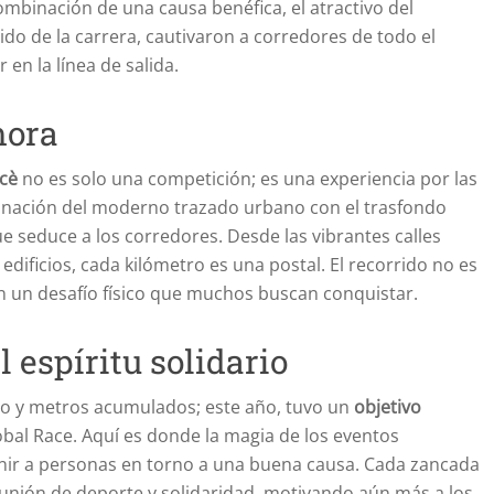
ombinación de una causa benéfica, el atractivo del
do de la carrera, cautivaron a corredores de todo el
n la línea de salida.
mora
rcè
no es solo una competición; es una experiencia por las
binación del moderno trazado urbano con el trasfondo
ue seduce a los corredores. Desde las vibrantes calles
edificios, cada kilómetro es una postal. El recorrido no es
én un desafío físico que muchos buscan conquistar.
 espíritu solidario
rzo y metros acumulados; este año, tuvo un
objetivo
bal Race. Aquí es donde la magia de los eventos
 unir a personas en torno a una buena causa. Cada zancada
a unión de deporte y solidaridad, motivando aún más a los