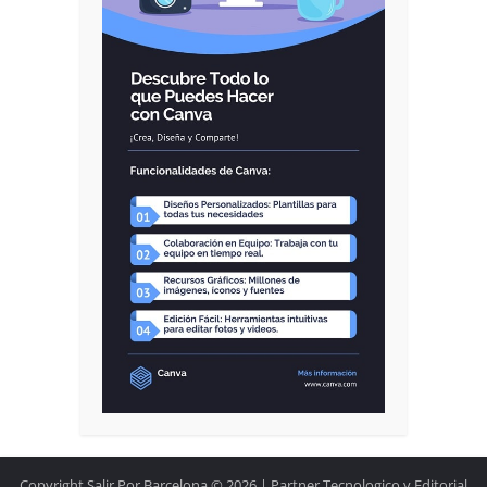
Copyright Salir Por Barcelona © 2026.| Partner Tecnologico y Editorial