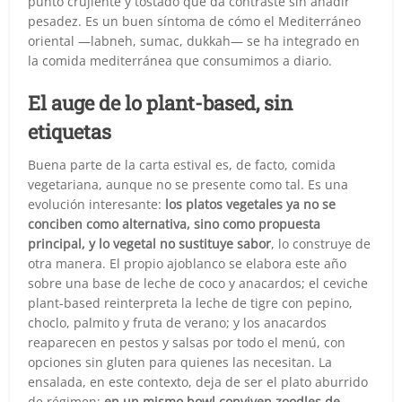
punto crujiente y tostado que da contraste sin añadir
pesadez. Es un buen síntoma de cómo el Mediterráneo
oriental —labneh, sumac, dukkah— se ha integrado en
la comida mediterránea que consumimos a diario.
El auge de lo plant-based, sin
etiquetas
Buena parte de la carta estival es, de facto, comida
vegetariana, aunque no se presente como tal. Es una
evolución interesante:
los platos vegetales ya no se
conciben como alternativa, sino como propuesta
principal, y lo vegetal no sustituye sabor
, lo construye de
otra manera. El propio ajoblanco se elabora este año
sobre una base de leche de coco y anacardos; el ceviche
plant-based reinterpreta la leche de tigre con pepino,
choclo, palmito y fruta de verano; y los anacardos
reaparecen en pestos y salsas por todo el menú, con
opciones sin gluten para quienes las necesitan. La
ensalada, en este contexto, deja de ser el plato aburrido
de régimen:
en un mismo bowl conviven zoodles de