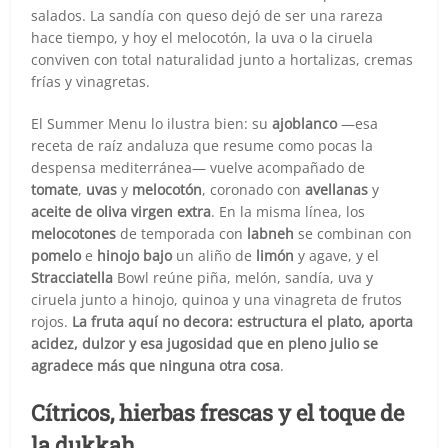
salados. La sandía con queso dejó de ser una rareza
hace tiempo, y hoy el melocotón, la uva o la ciruela
conviven con total naturalidad junto a hortalizas, cremas
frías y vinagretas.
El Summer Menu lo ilustra bien: su
ajoblanco
—esa
receta de raíz andaluza que resume como pocas la
despensa mediterránea— vuelve acompañado de
tomate
,
uvas
y
melocotón
, coronado con
avellanas
y
aceite de oliva virgen extra
. En la misma línea, los
melocotones
de temporada con
labneh
se combinan con
pomelo
e
hinojo bajo
un aliño de
limón
y agave, y el
Stracciatella
Bowl reúne piña, melón, sandía, uva y
ciruela junto a hinojo, quinoa y una vinagreta de frutos
rojos.
La fruta aquí no decora: estructura el plato, aporta
acidez, dulzor y esa jugosidad que en pleno julio se
agradece más que ninguna otra cosa
.
Cítricos, hierbas frescas y el toque de
la dukkah