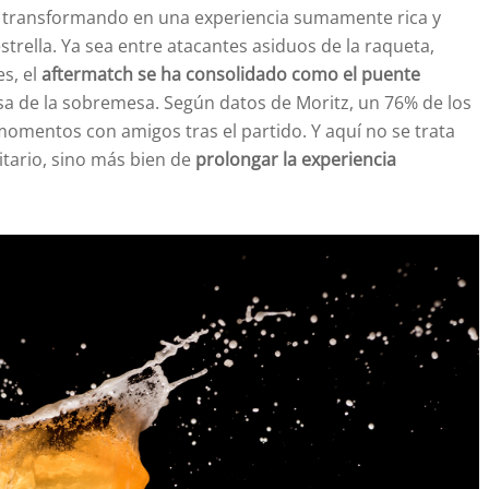
stá transformando en una experiencia sumamente rica y
strella. Ya sea entre atacantes asiduos de la raqueta,
s, el
aftermatch se ha consolidado como el puente
risa de la sobremesa. Según datos de Moritz, un 76% de los
omentos con amigos tras el partido. Y aquí no se trata
itario, sino más bien de
prolongar la experiencia