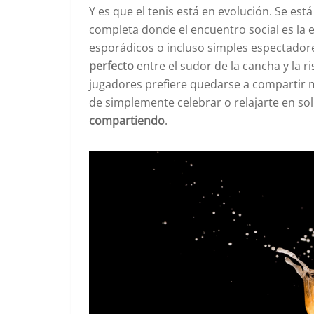
Y es que el tenis está en evolución. Se e
completa donde el encuentro social es la e
esporádicos o incluso simples espectadore
perfecto
entre el sudor de la cancha y la 
jugadores prefiere quedarse a compartir m
de simplemente celebrar o relajarte en sol
compartiendo
.