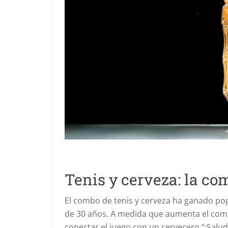
Tenis y cerveza: la co
El combo de tenis y cerveza ha ganado po
de 30 años. A medida que aumenta el compr
conectar el juego con un cervecero “¡Salud