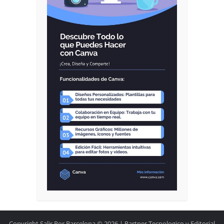
Copyright Salir Por Barcelona © 2026.| Partner Tecnologico y Editorial