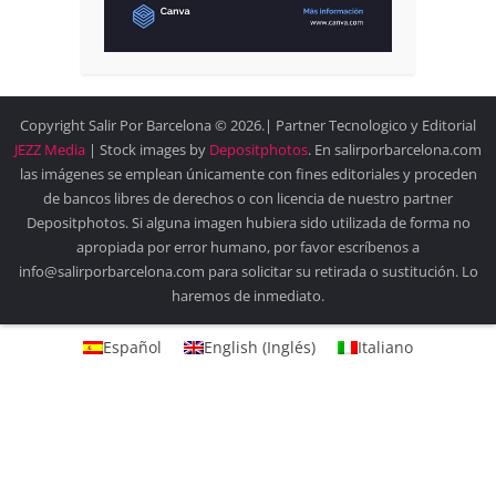
Copyright Salir Por Barcelona © 2026.| Partner Tecnologico y Editorial
JEZZ Media
| Stock images by
Depositphotos
. En salirporbarcelona.com
las imágenes se emplean únicamente con fines editoriales y proceden
de bancos libres de derechos o con licencia de nuestro partner
Depositphotos. Si alguna imagen hubiera sido utilizada de forma no
apropiada por error humano, por favor escríbenos a
info@salirporbarcelona.com para solicitar su retirada o sustitución. Lo
haremos de inmediato.
Español
English
(
Inglés
)
Italiano