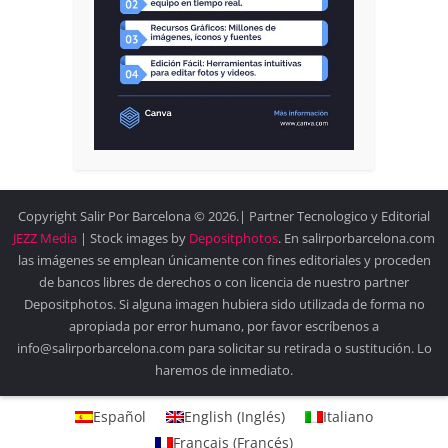
Copyright Salir Por Barcelona © 2026.| Partner Tecnologico y Editorial
JEZZ Media
| Stock images by
Depositphotos
. En salirporbarcelona.com
las imágenes se emplean únicamente con fines editoriales y proceden
de bancos libres de derechos o con licencia de nuestro partner
Depositphotos. Si alguna imagen hubiera sido utilizada de forma no
apropiada por error humano, por favor escríbenos a
info@salirporbarcelona.com para solicitar su retirada o sustitución. Lo
haremos de inmediato.
Español
English
(
Inglés
)
Italiano
Français
(
Francés
)