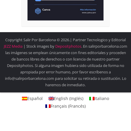
Copyright Salir Por Barcelona © 2026.| Partner Tecnologico y Editorial
JEZZ Media
| Stock images by
Depositphotos
. En salirporbarcelona.com
las imágenes se emplean únicamente con fines editoriales y proceden
de bancos libres de derechos o con licencia de nuestro partner
Depositphotos. Si alguna imagen hubiera sido utilizada de forma no
apropiada por error humano, por favor escríbenos a
info@salirporbarcelona.com para solicitar su retirada o sustitución. Lo
haremos de inmediato.
Español
English
(
Inglés
)
Italiano
Français
(
Francés
)