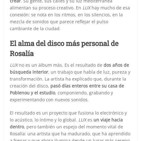
crear
. Su gente, sus calles y su luz mediterránea
alimentan su proceso creativo. En
LUX
hay mucho de esa
conexión: se nota en los ritmos, en los silencios, en la
mezcla de sonidos que parece reflejar el pulso
cambiante de la ciudad.
El alma del disco más personal de
Rosalía
LUX
no es un álbum más. Es el resultado de
dos años de
búsqueda interior
, un trabajo que habla de luz, pureza y
transformación. La artista ha explicado que, durante la
creación del disco,
pasó días enteros entre su casa de
Poblenou y el estudio
, componiendo, grabando y
experimentando con nuevos sonidos.
El resultado es un proyecto que fusiona lo electrónico y
lo acústico, lo íntimo y lo global.
LUX
es
un viaje hacia
dentro
, pero también un espejo del momento vital de
Rosalía: una artista que ha madurado, que ha aprendido
a frenar y que ahora ilumina desde un lugar más sereno.