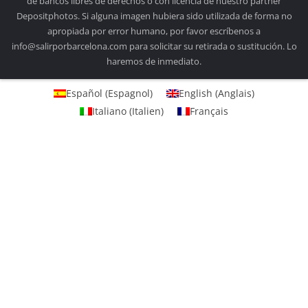
de bancos libres de derechos o con licencia de nuestro partner
Depositphotos. Si alguna imagen hubiera sido utilizada de forma no
apropiada por error humano, por favor escríbenos a
info@salirporbarcelona.com para solicitar su retirada o sustitución. Lo
haremos de inmediato.
Español
(
Espagnol
)
English
(
Anglais
)
Italiano
(
Italien
)
Français