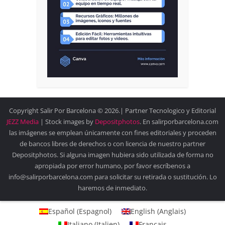
Copyright Salir Por Barcelona © 2026.| Partner Tecnologico y Editorial
JEZZ Media
| Stock images by
Depositphotos
. En salirporbarcelona.com
las imágenes se emplean únicamente con fines editoriales y proceden
de bancos libres de derechos o con licencia de nuestro partner
Depositphotos. Si alguna imagen hubiera sido utilizada de forma no
apropiada por error humano, por favor escríbenos a
info@salirporbarcelona.com para solicitar su retirada o sustitución. Lo
haremos de inmediato.
Español
(
Espagnol
)
English
(
Anglais
)
Italiano
(
Italien
)
Français