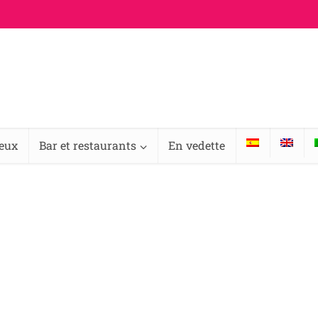
ieux
Bar et restaurants
En vedette