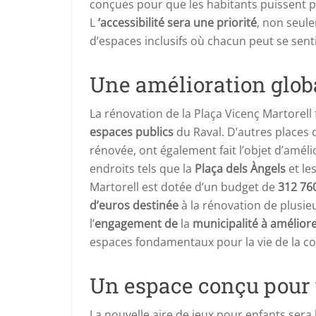
conçues pour que les habitants puissent pr
L
‘accessibilité sera une priorité
, non seul
d’espaces inclusifs où chacun peut se senti
Une amélioration glob
La rénovation de la Plaça Vicenç Martorell 
espaces publics
du Raval. D’autres places
rénovée, ont également fait l’objet d’amél
endroits tels que la
Plaça dels Àngels
et le
Martorell est dotée d’un budget de
312 76
d’euros destinée
à la rénovation de plusie
l’
engagement de
la
municipalité à améliore
espaces fondamentaux pour la vie de la 
Un espace conçu pour 
La nouvelle aire de jeux pour enfants ser