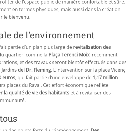
ofiter de l’espace public de manière confortable et sûre.
ement en termes physiques, mais aussi dans la création
r le bienvenu.
ale de l’environnement
fait partie d’un plan plus large de
revitalisation des
 du quartier, comme la
Plaça Terenci Moix
, récemment
iorations, et des travaux seront bientôt effectués dans des
s
Jardins del Dr. Fleming
. L’intervention sur la place Vicenç
0 euros
, qui fait partie d’une enveloppe de
1,17 million
urs places du Raval. Cet effort économique reflète
r la qualité de vie des habitants
et à revitaliser des
communauté.
tous
a l’un des points forts du réaménagement.
Des