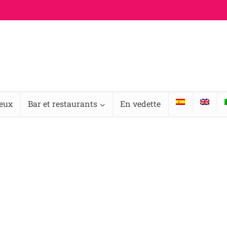
ieux
Bar et restaurants
En vedette